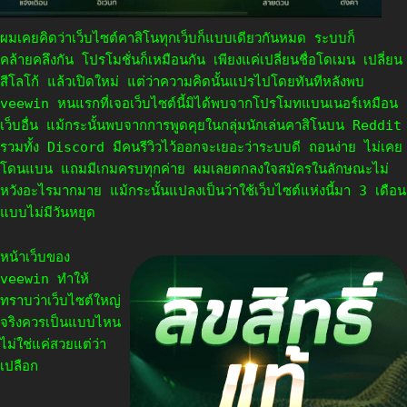
ผมเคยคิดว่าเว็บไซต์คาสิโนทุกเว็บก็แบบเดียวกันหมด ระบบก็
คล้ายคลึงกัน โปรโมชั่นก็เหมือนกัน เพียงแค่เปลี่ยนชื่อโดเมน เปลี่ยน
สีโลโก้ แล้วเปิดใหม่ แต่ว่าความคิดนั้นแปรไปโดยทันทีหลังพบ
veewin หนแรกที่เจอเว็บไซต์นี้มิได้พบจากโปรโมทแบนเนอร์เหมือน
เว็บอื่น แม้กระนั้นพบจากการพูดคุยในกลุ่มนักเล่นคาสิโนบน Reddit
รวมทั้ง Discord มีคนรีวิวไว้ออกจะเยอะว่าระบบดี ถอนง่าย ไม่เคย
โดนแบน แถมมีเกมครบทุกค่าย ผมเลยตกลงใจสมัครในลักษณะไม่
หวังอะไรมากมาย แม้กระนั้นแปลงเป็นว่าใช้เว็บไซต์แห่งนี้มา 3 เดือน
แบบไม่มีวันหยุด
หน้าเว็บของ
veewin ทำให้
ทราบว่าเว็บไซต์ใหญ่
จริงควรเป็นแบบไหน
ไม่ใช่แค่สวยแต่ว่า
เปลือก