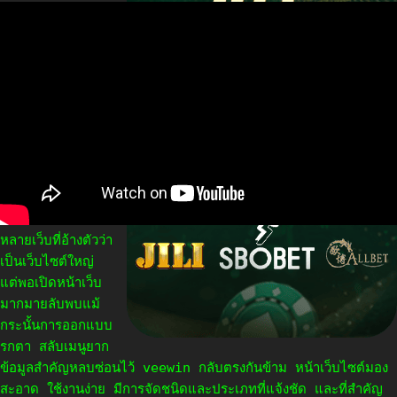
หลายเว็บที่อ้างตัวว่า
เป็นเว็บไซต์ใหญ่
แต่พอเปิดหน้าเว็บ
มากมายลับพบแม้
กระนั้นการออกแบบ
รกตา สลับเมนูยาก
ข้อมูลสำคัญหลบซ่อนไว้ veewin กลับตรงกันข้าม หน้าเว็บไซต์มอง
สะอาด ใช้งานง่าย มีการจัดชนิดและประเภทที่แจ้งชัด และที่สำคัญ