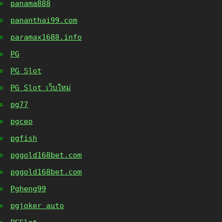
panama888
pananthai99.com
paramax1688.info
PG
PG Slot
PG Slot เว็บใหม่
pg77
pgceo
pgfish
pggold168bet.com
pggold168bet.com
Pgheng99
pgjoker auto