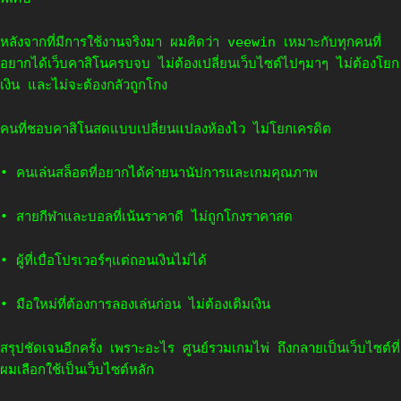
หลังจากที่มีการใช้งานจริงมา ผมคิดว่า veewin เหมาะกับทุกคนที่
อยากได้เว็บคาสิโนครบจบ ไม่ต้องเปลี่ยนเว็บไซต์ไปๆมาๆ ไม่ต้องโยก
เงิน และไม่จะต้องกลัวถูกโกง
คนที่ชอบคาสิโนสดแบบเปลี่ยนแปลงห้องไว ไม่โยกเครดิต
• คนเล่นสล็อตที่อยากได้ค่ายนานัปการและเกมคุณภาพ
• สายกีฬาและบอลที่เน้นราคาดี ไม่ถูกโกงราคาสด
• ผู้ที่เบื่อโปรเวอร์ๆแต่ถอนเงินไม่ได้
• มือใหม่ที่ต้องการลองเล่นก่อน ไม่ต้องเติมเงิน
สรุปชัดเจนอีกครั้ง เพราะอะไร ศูนย์รวมเกมไพ่ ถึงกลายเป็นเว็บไซต์ที่
ผมเลือกใช้เป็นเว็บไซต์หลัก