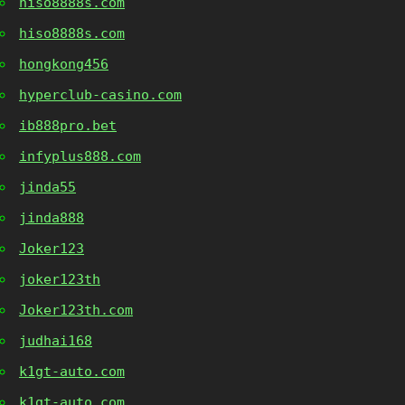
hiso8888s.com
hiso8888s.com
hongkong456
hyperclub-casino.com
ib888pro.bet
infyplus888.com
jinda55
jinda888
Joker123
joker123th
Joker123th.com
judhai168
k1gt-auto.com
k1gt-auto.com