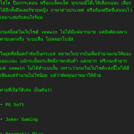
ไฮโล ป๊อกกระดอน หรือแบล็คแจ็ค ทุกเกมมีโต๊ะให้เลือกเยอะ เลือก
ได้อีกทั้งดีลเลอร์ชายหญิง ภาษาต่างประเทศ หรือห้องสปีดที่เล่นจบไว
เหมาะสมกับคนใจร้อน
เกมสล็อตในเว็บไซต์ veewin ไม่ได้มีแค่มากมาย แต่ยังคัดเฉพาะ
ค่ายแตกจริง ระบบลื่น ไม่หลอกโบนัส
ในยุคที่สล็อตกำลังเป็นกระแส หลายเว็บบากบั่นเพิ่มจำนวนเกมให้มอง
เยอะแยะ แม้กระนั้นประสิทธิภาพกลับต่ำ แตกยาก ฟรีเกมเข้ายาก
แต่ veewin ไม่ได้ทำแบบงั้น เพราะว่าเกมในเว็บไซต์แห่งนี้ไม่ได้มี
เพียงแค่จำนวนไม่ใช่น้อย แต่ว่าคัดคุณภาพมาให้ด้วย
ค่ายที่เปิดให้เล่น เป็นต้นว่า
• PG Soft
• Joker Gaming
• Pragmatic Play