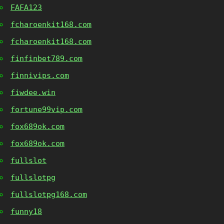
FAFA123
fcharoenkit168.com
fcharoenkit168.com
finfinbet789.com
finnivips.com
fiwdee.win
fortune99vip.com
fox689ok.com
fox689ok.com
fullslot
fullslotpg
fullslotpg168.com
funny18