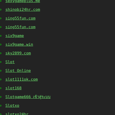
sexygameplus.me
shinobi24hr.com
sing55fun.com
sing55fun.com
six9game
six9game.win
sky2899.com
Slot
Slot Online
slot1111ok.com
slot168
Slotgame666 เข้าสู่ระบบ
Slotxo
slotxo24hr