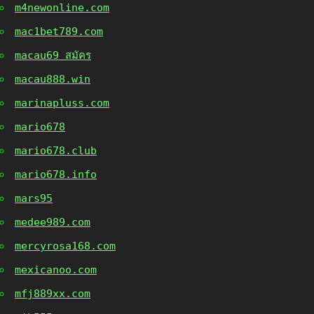
m4newonline.com
mac1bet789.com
macau69 สมัคร
macau888.win
marinapluss.com
mario678
mario678.club
mario678.info
mars95
medee989.com
mercyrosa168.com
mexicanoo.com
mfj889xx.com