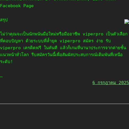
Facebook Page
สรุป
ไม่ว่าคุณจะเป็นนักพนันมือใหม่หรือมืออาชีพ viperpro เป็นตัวเลือก
ที่ตอบปัญหา ด้วยระบบที่ล้ำยุค viperpro สมัคร ง่าย รับ
viperpro เครดิตฟรี ในทันที แล้วก็เกมที่นานาประการจากค่ายชั้น
แนวหน้าทั่วโลก รีบสมัครวันนี้เพื่อสัมผัสประสบการณ์เดิมพันที่เหนือ
ระดับ!
…
6 กรกฎาคม 2025