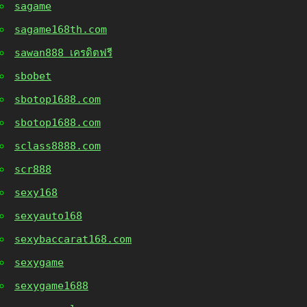
sagame
sagame168th.com
sawan888 เครดิตฟรี
sbobet
sbotop1688.com
sbotop1688.com
sclass8888.com
scr888
sexy168
sexyauto168
sexybaccarat168.com
sexygame
sexygame1688