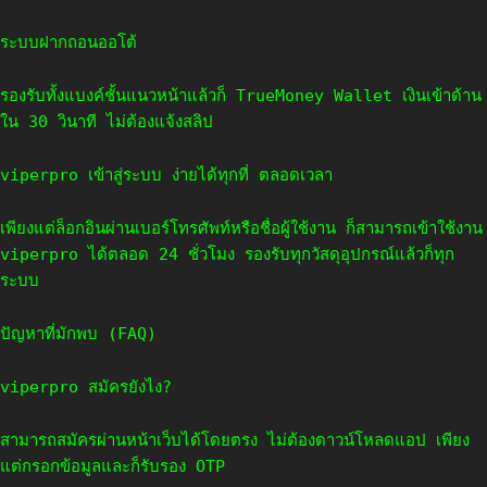
ระบบฝากถอนออโต้
รองรับทั้งแบงค์ชั้นแนวหน้าแล้วก็ TrueMoney Wallet เงินเข้าด้าน
ใน 30 วินาที ไม่ต้องแจ้งสลิป
viperpro เข้าสู่ระบบ ง่ายได้ทุกที่ ตลอดเวลา
เพียงแต่ล็อกอินผ่านเบอร์โทรศัพท์หรือชื่อผู้ใช้งาน ก็สามารถเข้าใช้งาน
viperpro ได้ตลอด 24 ชั่วโมง รองรับทุกวัสดุอุปกรณ์แล้วก็ทุก
ระบบ
ปัญหาที่มักพบ (FAQ)
viperpro สมัครยังไง?
สามารถสมัครผ่านหน้าเว็บได้โดยตรง ไม่ต้องดาวน์โหลดแอป เพียง
แต่กรอกข้อมูลและก็รับรอง OTP