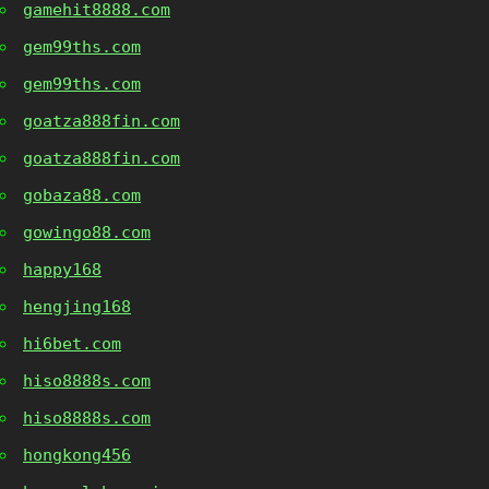
gamehit8888.com
gem99ths.com
gem99ths.com
goatza888fin.com
goatza888fin.com
gobaza88.com
gowingo88.com
happy168
hengjing168
hi6bet.com
hiso8888s.com
hiso8888s.com
hongkong456