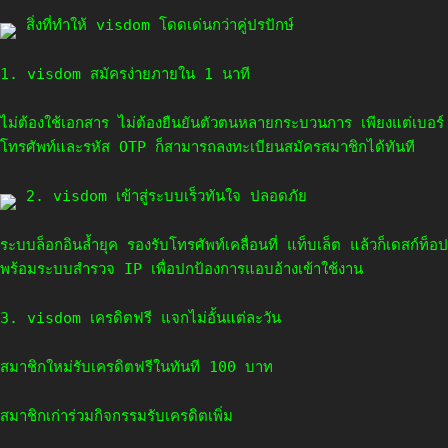
สิ่งที่ทำให้ visdom โดดเด่นกว่าคู่ปรปักษ์
1. visdom สมัครง่ายภายใน 1 นาที
ไม่ต้องใช้เอกสาร ไม่ต้องยืนยันตัวตนหลายกระบวนการ เพียงแต่เบอร์
โทรศัพท์และรหัส OTP ก็สามารถลงทะเบียนสมัครสมาชิกได้ทันที
2. visdom เข้าสู่ระบบเร็วทันใจ ปลอดภัย
ระบบล็อกอินล้ำยุค รองรับโทรศัพท์เคลื่อนที่ แท็บเล็ต แล้วก็เดสก์ท็อป
พร้อมระบบสำรวจ IP เพื่อปกป้องการแอบอ้างเข้าใช้งาน
3. visdom เครดิตฟรี แจกไม่อั้นแต่ละวัน
สมาชิกใหม่รับเครดิตฟรีในทันที 100 บาท
สมาชิกเก่าร่วมกิจกรรมรับเครดิตเพิ่ม