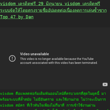
visdom เครดิตฟรี 29 มิถุนายน visdom เครดิตฟรี
ระบบจัดให้โดยตรงรายชื่ออัปเดตต่อเนื่องลดการเล่นซ้ำซาก
Top 47 by Dan
visdom คือแพลตฟอร์มเดิมพันออนไลน์ที่ครบวงจรที่สุดในยุคนี้ มา
พร้อมระบบที่ล้ำสมัย ไม่มีอันตราย และใช้งานง่าย ไม่ว่าจะเป็นการ
visdom สมัคร ที่เร็วทันใจเพียงไม่กี่นาที การเข้าใช้งานผ่าน