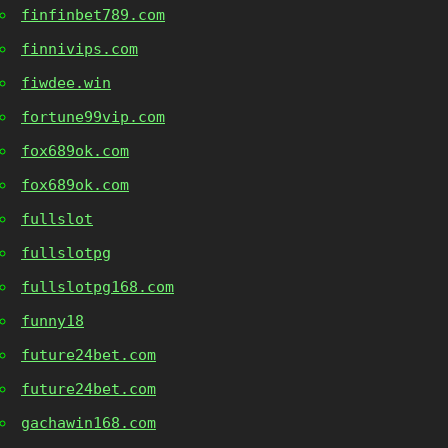
finfinbet789.com
finnivips.com
fiwdee.win
fortune99vip.com
fox689ok.com
fox689ok.com
fullslot
fullslotpg
fullslotpg168.com
funny18
future24bet.com
future24bet.com
gachawin168.com