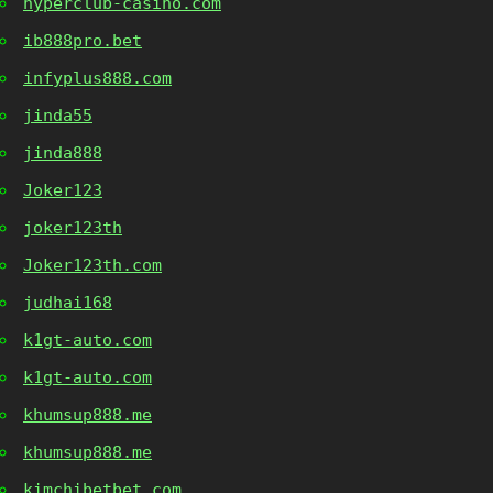
hyperclub-casino.com
ib888pro.bet
infyplus888.com
jinda55
jinda888
Joker123
joker123th
Joker123th.com
judhai168
k1gt-auto.com
k1gt-auto.com
khumsup888.me
khumsup888.me
kimchibetbet.com