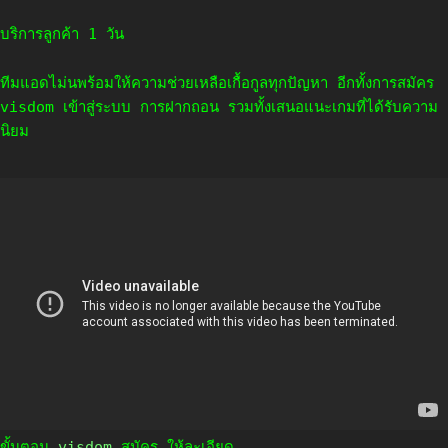
บริการลูกค้า 1 วัน
ทีมแอดไม่นพร้อมให้ความช่วยเหลือเกื้อกูลทุกปัญหา อีกทั้งการสมัคร
visdom เข้าสู่ระบบ การฝากถอน รวมทั้งเสนอแนะเกมที่ได้รับความ
นิยม
ขั้นตอน
visdom
สมัคร ให้ละเอียด