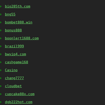
bio285th.com
bng55
bombet888.win
bonus888
boonlert1688.com
brazil999
bwvip4.com
cashgame168
Casino
chang7777
cloudbet
cupcake88x.com
dgb222hot.com