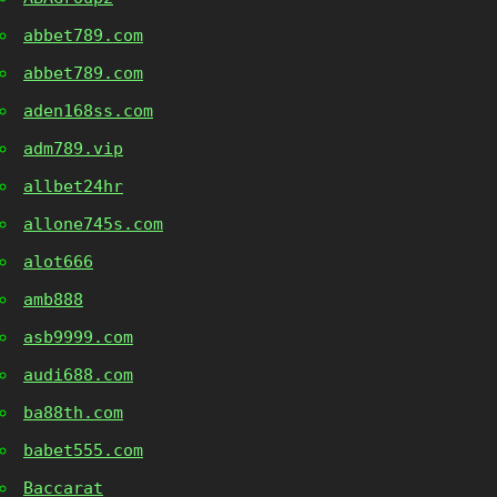
abbet789.com
abbet789.com
aden168ss.com
adm789.vip
allbet24hr
allone745s.com
alot666
amb888
asb9999.com
audi688.com
ba88th.com
babet555.com
Baccarat