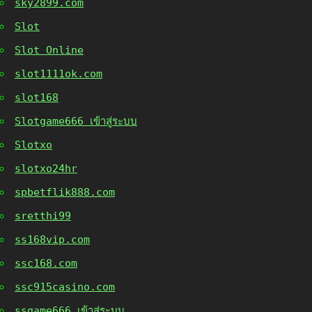
sky2899.com
Slot
Slot Online
slot1111ok.com
slot168
Slotgame666 เข้าสู่ระบบ
Slotxo
slotxo24hr
spbetflik888.com
sretthi99
ss168vip.com
ssc168.com
ssc915casino.com
ssgame666 เข้าสู่ระบบ