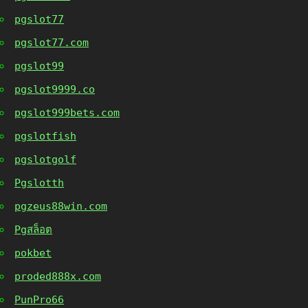
pgslot77
pgslot77.com
pgslot99
pgslot9999.co
pgslot999bets.com
pgslotfish
pgslotgolf
Pgslotth
pgzeus88win.com
Pgสล็อต
pokbet
proded888x.com
PunPro66