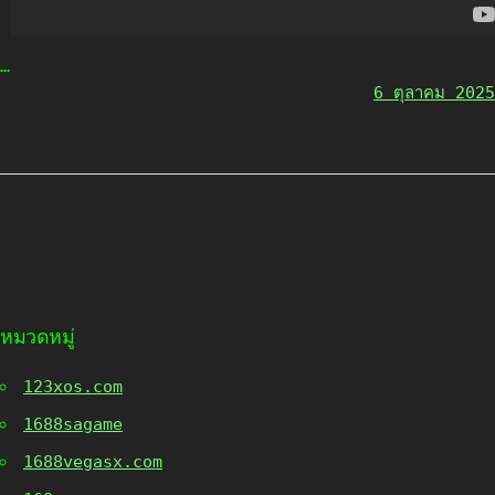
…
6 ตุลาคม 2025
หมวดหมู่
123xos.com
1688sagame
1688vegasx.com