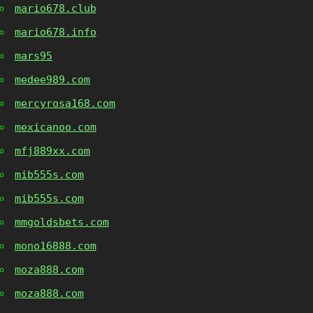
mario678.club
mario678.info
mars95
medee989.com
mercyrosa168.com
mexicanoo.com
mfj889xx.com
mib555s.com
mib555s.com
mmgoldsbets.com
mono16888.com
moza888.com
moza888.com