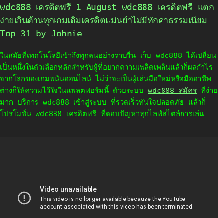
wdc888 เครดิตฟรี 1 August wdc888 เครดิตฟรี แตก
ง่ายเกินต้านทุกเกมเติมเครดิตแม่นยำไม่มีหักค่าธรรมเนียม
Top 31 by Johnie
ในสมัยที่เทคโนโลยีเข้าถึงทุกคนอย่างราบรื่น เว็บ wdc888 ได้เปลี่ยน
เป็นหนึ่งในตัวเลือกหลักสำหรับผู้ที่อยากความเพลิดเพลินแล้วก็ผลกำไร
จากโลกของเกมพนันออนไลน์ ไม่ว่าจะเป็นผู้เล่นมือใหม่หรือมืออาชีพ
ต่างก็ให้ความไว้ใจในแพลตฟอร์มนี้ ด้วยระบบ
wdc888 สมัคร
ที่ง่าย
มาก บริการ wdc888 เข้าสู่ระบบ ที่รวดเร็วทันใจปลอดภัย แล้วก็
โปรโมชั่น wdc888 เครดิตฟรี ที่ตอบปัญหาทุกไลฟ์สไตล์การเล่น