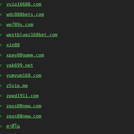
vvip16688.com
wdc888bets.com
we789s.com
westbluez168bet.com
xin88
xpay88game.com
yak699.net
yumyum168.com
z5vip.me
zeed1911.com
zeus88new.com
zeus88new.com
คาสิโน