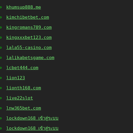
khumsup888.me
kimchibetbet.com
kingromans789.com
kingxxxbet123.com
lala55-casino.com
lalikabetsgame.com
lcbet444.com
lion123
lionth168.com
live22slot
lnw365bet.com
lockdown168 เข้าสู่ระบบ
lockdown168 เข้าสู่ระบบ