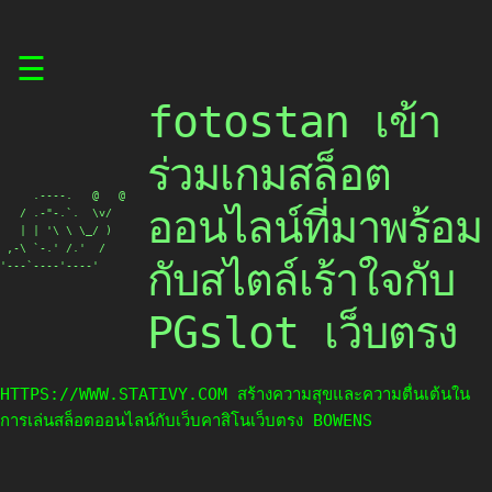
Skip
☰
to
content
fotostan เข้า
ร่วมเกมสล็อต
     .----.   @   @

ออนไลน์ที่มาพร้อม
   / .-"-.`.  \v/

   | | '\ \ \_/ )

 ,-\ `-.' /.'  /

กับสไตล์เร้าใจกับ
'---`----'----'
PGslot เว็บตรง
HTTPS://WWW.STATIVY.COM สร้างความสุขและความตื่นเต้นใน
การเล่นสล็อตออนไลน์กับเว็บคาสิโนเว็บตรง BOWENS