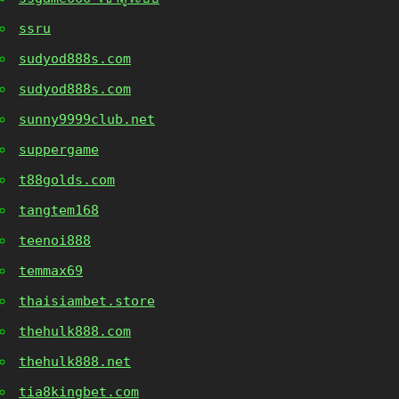
ssru
sudyod888s.com
sudyod888s.com
sunny9999club.net
suppergame
t88golds.com
tangtem168
teenoi888
temmax69
thaisiambet.store
thehulk888.com
thehulk888.net
tia8kingbet.com