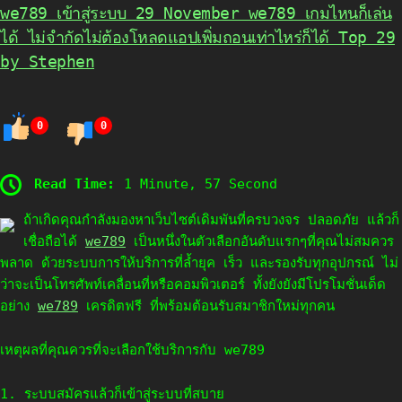
we789 เข้าสู่ระบบ 29 November we789 เกมไหนก็เล่น
ได้ ไม่จำกัดไม่ต้องโหลดแอปเพิ่มถอนเท่าไหร่ก็ได้ Top 29
by Stephen
0
0
Read Time:
1 Minute, 57 Second
ถ้าเกิดคุณกำลังมองหาเว็บไซต์เดิมพันที่ครบวงจร ปลอดภัย แล้วก็
เชื่อถือได้
we789
เป็นหนึ่งในตัวเลือกอันดับแรกๆที่คุณไม่สมควร
พลาด ด้วยระบบการให้บริการที่ล้ำยุค เร็ว และรองรับทุกอุปกรณ์ ไม่
ว่าจะเป็นโทรศัพท์เคลื่อนที่หรือคอมพิวเตอร์ ทั้งยังยังมีโปรโมชั่นเด็ด
อย่าง
we789
เครดิตฟรี ที่พร้อมต้อนรับสมาชิกใหม่ทุกคน
เหตุผลที่คุณควรที่จะเลือกใช้บริการกับ we789
1. ระบบสมัครแล้วก็เข้าสู่ระบบที่สบาย