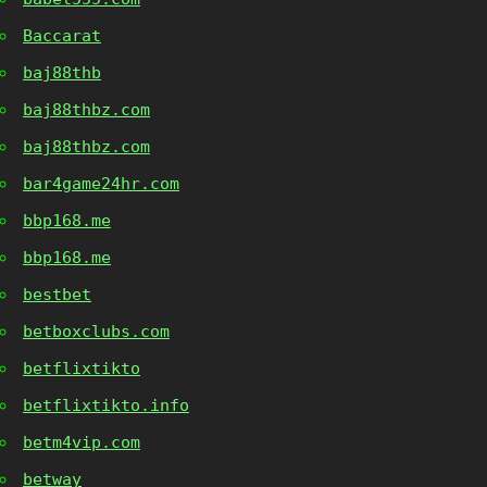
Baccarat
baj88thb
baj88thbz.com
baj88thbz.com
bar4game24hr.com
bbp168.me
bbp168.me
bestbet
betboxclubs.com
betflixtikto
betflixtikto.info
betm4vip.com
betway