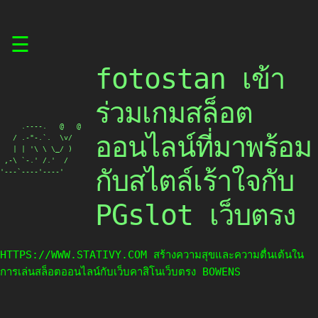
Skip
☰
to
content
fotostan เข้า
ร่วมเกมสล็อต
     .----.   @   @

ออนไลน์ที่มาพร้อม
   / .-"-.`.  \v/

   | | '\ \ \_/ )

 ,-\ `-.' /.'  /

กับสไตล์เร้าใจกับ
'---`----'----'
PGslot เว็บตรง
HTTPS://WWW.STATIVY.COM สร้างความสุขและความตื่นเต้นใน
การเล่นสล็อตออนไลน์กับเว็บคาสิโนเว็บตรง BOWENS