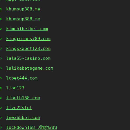
khumsup888.me
khumsup888.me
kimchibetbet.com
kingromans789.com
kingxxxbet123.com
lala55-casino.com
lalikabetsgame.com
lcbet444.com
lion123
lionth168.com
live22slot
lnw365bet.com
lockdown168 เข้าสู่ระบบ