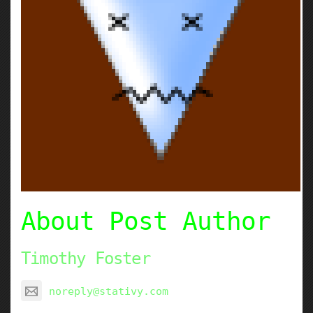
About Post Author
Timothy Foster
noreply@stativy.com