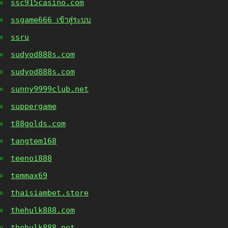
ssc915casino.com
ssgame666 เข้าสู่ระบบ
ssru
sudyod888s.com
sudyod888s.com
sunny9999club.net
suppergame
t88golds.com
tangtem168
teenoi888
temmax69
thaisiambet.store
thehulk888.com
thehulk888.net