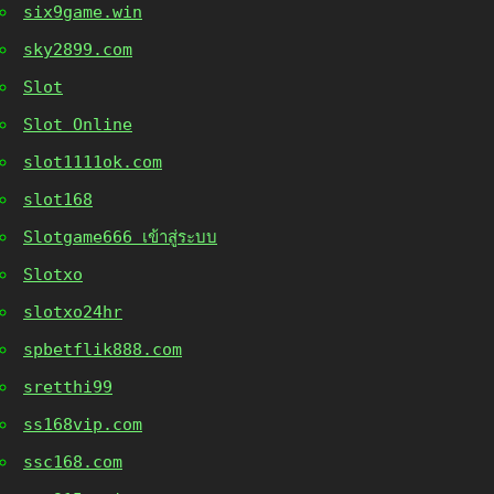
six9game.win
sky2899.com
Slot
Slot Online
slot1111ok.com
slot168
Slotgame666 เข้าสู่ระบบ
Slotxo
slotxo24hr
spbetflik888.com
sretthi99
ss168vip.com
ssc168.com