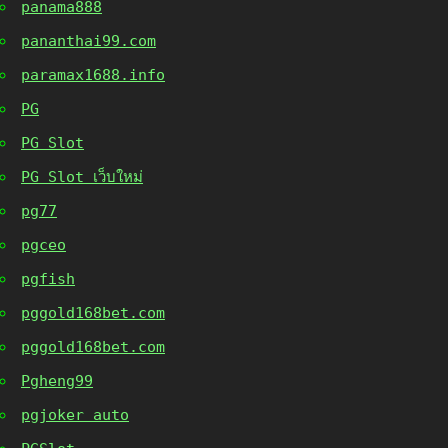
panama888
pananthai99.com
paramax1688.info
PG
PG Slot
PG Slot เว็บใหม่
pg77
pgceo
pgfish
pggold168bet.com
pggold168bet.com
Pgheng99
pgjoker auto