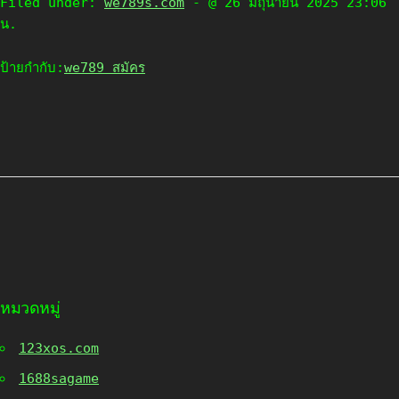
Filed under:
we789s.com
- @ 26 มิถุนายน 2025 23:06
น.
ป้ายกำกับ:
we789 สมัคร
หมวดหมู่
123xos.com
1688sagame