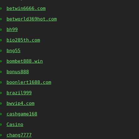
betwin6666.com
betworld369hot.com
bh99
bio285th.com
bng55
bombet888.win
bonus888
boonlert1688.com
brazil999
bwvip4.com
cashgame168
Casino
chang7777