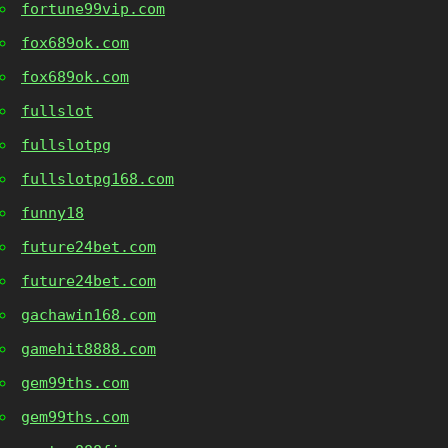
fortune99vip.com
fox689ok.com
fox689ok.com
fullslot
fullslotpg
fullslotpg168.com
funny18
future24bet.com
future24bet.com
gachawin168.com
gamehit8888.com
gem99ths.com
gem99ths.com