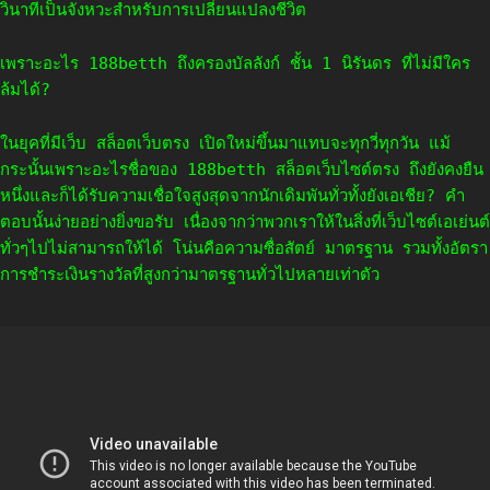
วินาทีเป็นจังหวะสำหรับการเปลี่ยนแปลงชีวิต
เพราะอะไร 188betth ถึงครองบัลลังก์ ชั้น 1 นิรันดร ที่ไม่มีใคร
ล้มได้?
ในยุคที่มีเว็บ สล็อตเว็บตรง เปิดใหม่ขึ้นมาแทบจะทุกวี่ทุกวัน แม้
กระนั้นเพราะอะไรชื่อของ 188betth สล็อตเว็บไซต์ตรง ถึงยังคงยืน
หนึ่งและก็ได้รับความเชื่อใจสูงสุดจากนักเดิมพันทั่วทั้งยังเอเชีย? คำ
ตอบนั้นง่ายอย่างยิ่งขอรับ เนื่องจากว่าพวกเราให้ในสิ่งที่เว็บไซต์เอเย่นต์
ทั่วๆไปไม่สามารถให้ได้ โน่นคือความซื่อสัตย์ มาตรฐาน รวมทั้งอัตรา
การชำระเงินรางวัลที่สูงกว่ามาตรฐานทั่วไปหลายเท่าตัว