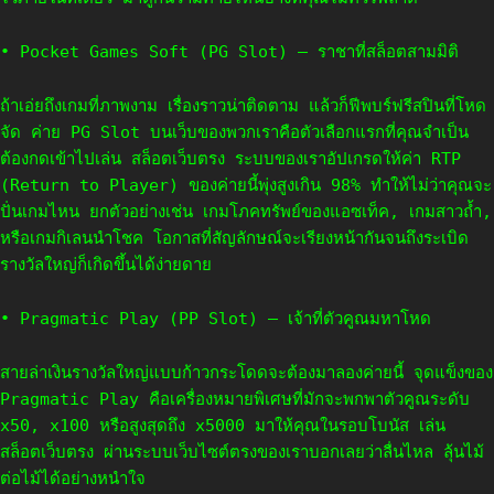
• Pocket Games Soft (PG Slot) – ราชาที่สล็อตสามมิติ
ถ้าเอ่ยถึงเกมที่ภาพงาม เรื่องราวน่าติดตาม แล้วก็ฟีพบร์ฟรีสปินที่โหด
จัด ค่าย PG Slot บนเว็บของพวกเราคือตัวเลือกแรกที่คุณจำเป็น
ต้องกดเข้าไปเล่น สล็อตเว็บตรง ระบบของเราอัปเกรดให้ค่า RTP
(Return to Player) ของค่ายนี้พุ่งสูงเกิน 98% ทำให้ไม่ว่าคุณจะ
ปั่นเกมไหน ยกตัวอย่างเช่น เกมโภคทรัพย์ของแอซเท็ค, เกมสาวถ้ำ,
หรือเกมกิเลนนำโชค โอกาสที่สัญลักษณ์จะเรียงหน้ากันจนถึงระเบิด
รางวัลใหญ่ก็เกิดขึ้นได้ง่ายดาย
• Pragmatic Play (PP Slot) – เจ้าที่ตัวคูณมหาโหด
สายล่าเงินรางวัลใหญ่แบบก้าวกระโดดจะต้องมาลองค่ายนี้ จุดแข็งของ
Pragmatic Play คือเครื่องหมายพิเศษที่มักจะพกพาตัวคูณระดับ
x50, x100 หรือสูงสุดถึง x5000 มาให้คุณในรอบโบนัส เล่น
สล็อตเว็บตรง ผ่านระบบเว็บไซต์ตรงของเราบอกเลยว่าลื่นไหล ลุ้นไม้
ต่อไม้ได้อย่างหนำใจ