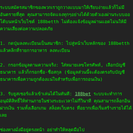
ระบบสมัครสมาชิกของพวกเราถูกวางแบบมาให้เรียบง่ายแล้วก็ไม่มี
อันตรายที่สุด คุณสามารถจัดแจงทุกๆอย่างได้ด้วยตัวเองผ่านระบบออ
โต้บนหน้าเว็บไซต์ 188betth ไม่ต้องแจ้งข้อมูลผ่านแอดไม่นให้มี
ความเสี่ยงต่อความปลอดภัย
1. กดปุ่มลงทะเบียนเป็นสมาชิก: ไปสู่หน้าเว็บหลักของ 188betth
แล้วคลิกที่รายการอาหาร ลงทะเบียน
2. กรอกข้อมูลตามความจริง: ใส่หมายเลขโทรศัพท์, เลือกบัญชี
ธนาคาร แล้วก็กรอกชื่อ-ชื่อสกุล (ข้อมูลส่วนนี้จะต้องตรงกับบัญชี
ธนาคารเพื่อความถูกต้องแน่ใจสำหรับเพื่อการถอนเงิน)
3. รับยูสเซอร์แล้วเข้าเล่นได้ในทันที:
188bet
ระบบจะทำการ
อนุมัติสิทธิ์ให้ท่านภายในช่วงระยะเวลาไม่กี่วินาที คุณสามารถล็อกอิน
ฝากเงิน รวมทั้งเลือกเกม สล็อตเว็บตรง ที่อยากเพื่อเริ่มสร้างรายได้ได้
เลย
ช่องทางมั่งมีอยู่ตรงหน้า อย่าทำให้หลุดมือไป