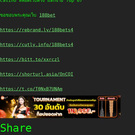
casino สล็อตเว็บตรง แตกง่าย Top 67
ขอขอบพระคุณเว็บ
188bet
https://rebrand.ly/188bets4
https://cutly.info/188bets4
https://bitt.to/xxrczl
https://shorturl.asia/OnCQI
https://t.co/T0NxB7UNAm
Share