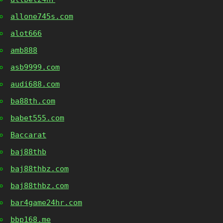
allone745s.com
alot666
amb888
asb9999.com
audi688.com
ba88th.com
babet555.com
Baccarat
baj88thb
baj88thbz.com
baj88thbz.com
bar4game24hr.com
bbp168.me