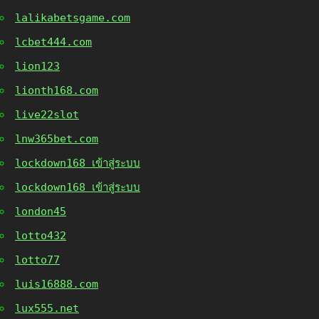
lalikabetsgame.com
lcbet444.com
lion123
lionth168.com
live22slot
lnw365bet.com
lockdown168 เข้าสู่ระบบ
lockdown168 เข้าสู่ระบบ
london45
lotto432
lotto77
luis16888.com
lux555.net