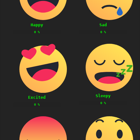
Happy
Sad
0
%
0
%
Sleepy
Excited
0
%
0
%