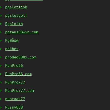
pgslotfish
pgslotgolf
Pgslotth
pgzeus88win.com
Pgสล็อต
pokbet
proded888x.com
PunPro66
PunPro66.com
PunPro777
PunPro777.com
puntaek77
Pussy888