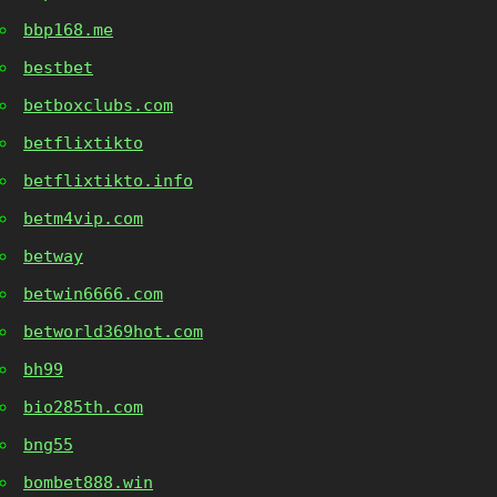
bbp168.me
bestbet
betboxclubs.com
betflixtikto
betflixtikto.info
betm4vip.com
betway
betwin6666.com
betworld369hot.com
bh99
bio285th.com
bng55
bombet888.win