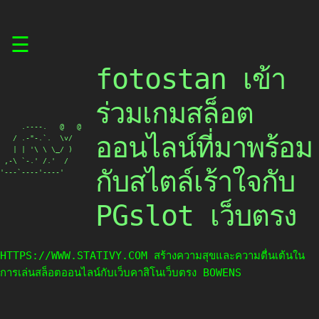
Skip
☰
to
content
fotostan เข้า
ร่วมเกมสล็อต
     .----.   @   @

ออนไลน์ที่มาพร้อม
   / .-"-.`.  \v/

   | | '\ \ \_/ )

 ,-\ `-.' /.'  /

กับสไตล์เร้าใจกับ
'---`----'----'
PGslot เว็บตรง
HTTPS://WWW.STATIVY.COM สร้างความสุขและความตื่นเต้นใน
การเล่นสล็อตออนไลน์กับเว็บคาสิโนเว็บตรง BOWENS