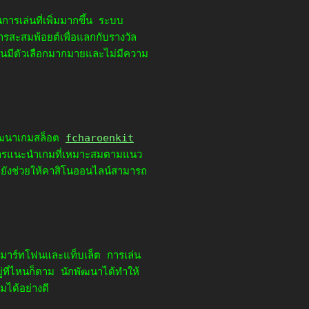
การเล่นที่เพิ่มมากขึ้น ระบบ
สะสมพ้อยต์เพื่อแลกกับรางวัล
ู้เล่นมีตัวเลือกมากมายและไม่มีความ
พัฒนาเกมสล็อต
fcharoenkit
น การแนะนำเกมที่เหมาะสมตามแนว
ลยังช่วยให้คาสิโนออนไลน์สามารถ
สมาร์ทโฟนและแท็บเล็ต การเล่น
่ที่ไหนก็ตาม นักพัฒนาได้ทำให้
ด้อย่างดี