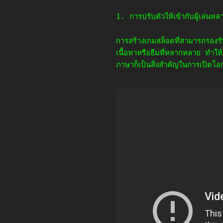
การปรับตัวให้เข้ากับผู้เล่นห
การสร้างเกมสล็อตที่สามารถรองรับ
เนื้อหาหรือธีมที่หลากหลาย ทำใ
ภาษาก็เป็นสิ่งสำคัญในการเปิดโอก