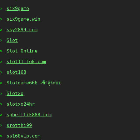
six9game
six9game.win
sky2899.com
Slot
Slot Online
slot1111ok.com
slot168
Slotgame666 เข้าสู่ระบบ
Slotxo
slotxo24hr
spbetflik888.com
sretthi99
ss168vip.com