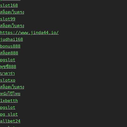
slot168
สล็อตเว็บตรง
slot99
สล็อตเว็บตรง
https://www.jinda44.io/
judhai168
bonus888
สล็อต888
pgslot
พุซซี่888
บาคาร่า
slotxo
สล็อตเว็บตรง
หนังโป๊ไทย
1xbetth
pgslot
pg slot
allbet24