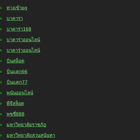
ทางเข้าpg
บาคาร่า
บาคาร่า168
บาคาร่าออนไลน์
บาคาร่าออนไลน์
ปั่นสล็อต
ปั่นแตก66
ปั่นแตก77
พนันออนไลน์
พีจีสล็อต
พุซซี่888
มหาวิทยาลัยราชภัฏ
มหาวิทยาลัยสวนสุนันทา