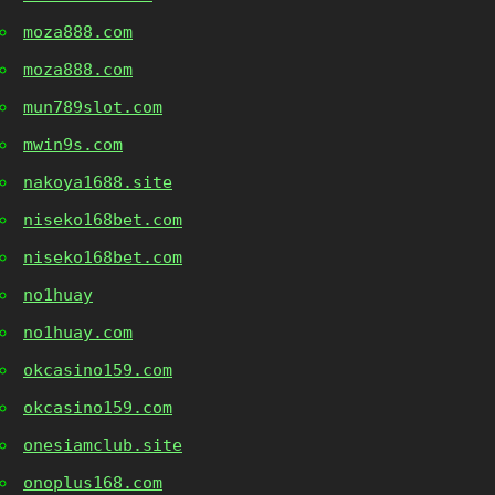
moza888.com
moza888.com
mun789slot.com
mwin9s.com
nakoya1688.site
niseko168bet.com
niseko168bet.com
no1huay
no1huay.com
okcasino159.com
okcasino159.com
onesiamclub.site
onoplus168.com