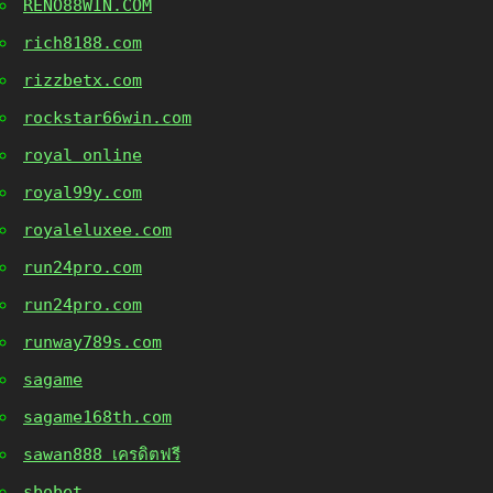
RENO88WIN.COM
rich8188.com
rizzbetx.com
rockstar66win.com
royal online
royal99y.com
royaleluxee.com
run24pro.com
run24pro.com
runway789s.com
sagame
sagame168th.com
sawan888 เครดิตฟรี
sbobet