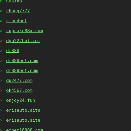
Casino
chang7777
cloudbet
cupcake88x.com
dgb222hot.com
dr888
dr888bet.com
dr888bet.com
du2477.com
ek4567.com
enjoy24.fun
erisauto.site
erisauto.site
etbet16888.com