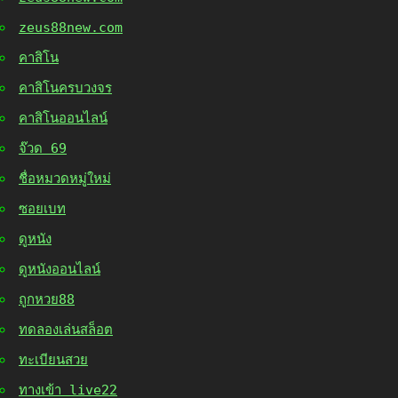
zeus88new.com
คาสิโน
คาสิโนครบวงจร
คาสิโนออนไลน์
จ๊วด 69
ชื่อหมวดหมู่ใหม่
ซอยเบท
ดูหนัง
ดูหนังออนไลน์
ถูกหวย88
ทดลองเล่นสล็อต
ทะเบียนสวย
ทางเข้า live22