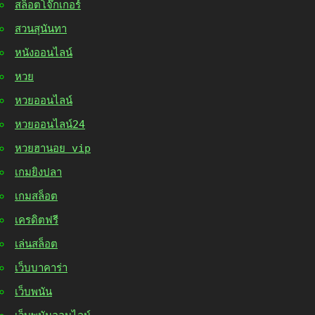
สล็อตโจ๊กเกอร์
สวนสุนันทา
หนังออนไลน์
หวย
หวยออนไลน์
หวยออนไลน์24
หวยฮานอย vip
เกมยิงปลา
เกมสล็อต
เครดิตฟรี
เล่นสล็อต
เว็บบาคาร่า
เว็บพนัน