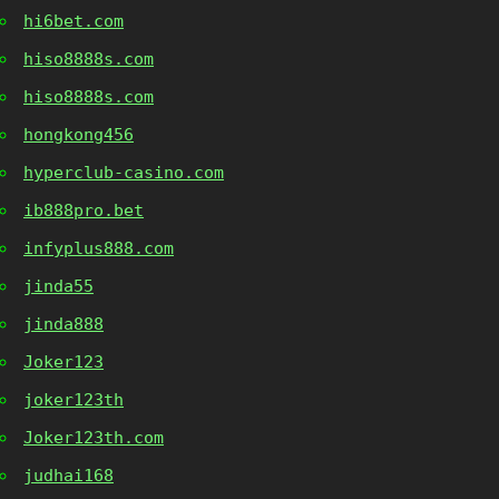
hi6bet.com
hiso8888s.com
hiso8888s.com
hongkong456
hyperclub-casino.com
ib888pro.bet
infyplus888.com
jinda55
jinda888
Joker123
joker123th
Joker123th.com
judhai168