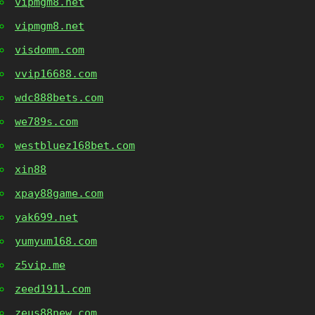
vipmgm8.net
vipmgm8.net
visdomm.com
vvip16688.com
wdc888bets.com
we789s.com
westbluez168bet.com
xin88
xpay88game.com
yak699.net
yumyum168.com
z5vip.me
zeed1911.com
zeus88new.com