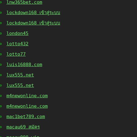
lnw365bet.com
lockdown168 เข้าสู่ระบบ
lockdown168 เข้าสู่ระบบ
london45
lotto432
lotto77
luis16888.com
lux555.net
lux555.net
m4newonline.com
m4newonline.com
mac1bet789.com
macau69 สมัคร