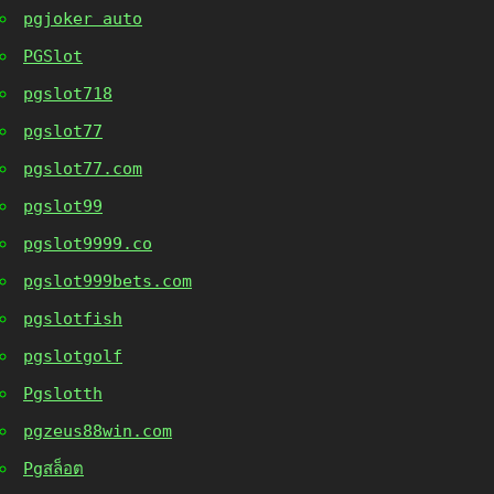
pgjoker auto
PGSlot
pgslot718
pgslot77
pgslot77.com
pgslot99
pgslot9999.co
pgslot999bets.com
pgslotfish
pgslotgolf
Pgslotth
pgzeus88win.com
Pgสล็อต