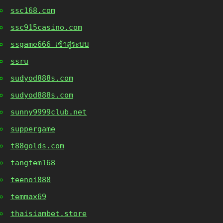
ssc168.com
ssc915casino.com
ssgame666 เข้าสู่ระบบ
ssru
sudyod888s.com
sudyod888s.com
sunny9999club.net
suppergame
t88golds.com
tangtem168
teenoi888
temmax69
thaisiambet.store