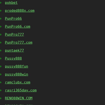
pokbet
proded888x.com
PunPro66
PunPro66.com
PunPro777
PunPro777.com
puntaek77
Pussy888
pussy888fun
pussy888win
ramclubx.com
rasri365day.com
RENO88WIN.COM