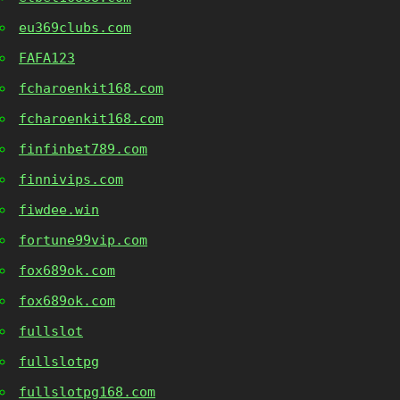
eu369clubs.com
FAFA123
fcharoenkit168.com
fcharoenkit168.com
finfinbet789.com
finnivips.com
fiwdee.win
fortune99vip.com
fox689ok.com
fox689ok.com
fullslot
fullslotpg
fullslotpg168.com