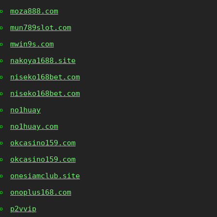
moza888.com
mun789slot.com
mwin9s.com
nakoya1688.site
niseko168bet.com
niseko168bet.com
no1huay
no1huay.com
okcasino159.com
okcasino159.com
onesiamclub.site
onoplus168.com
p2vvip