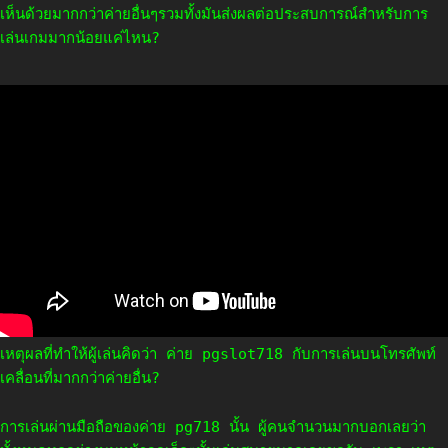
เห็นด้วยมากกว่าค่ายอื่นๆรวมทั้งมันส่งผลต่อประสบการณ์สำหรับการ
เล่นเกมมากน้อยแค่ไหน?
เหตุผลที่ทำให้ผู้เล่นคิดว่า ค่าย pgslot718 กับการเล่นบนโทรศัพท์
เคลื่อนที่มากกว่าค่ายอื่น?
การเล่นผ่านมือถือของค่าย pg718 นั้น ผู้คนจำนวนมากบอกเลยว่า