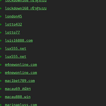
lockdown168 เข้าสู่ระบบ
lockdown168 เข้าสู่ระบบ
london45
lotto432
lotto77
luis16888.com
lux555.net
lux555.net
m4newonline.com
m4newonline.com
mac1bet789.com
macau69 สมัคร
macau888.win
marinapluss.com