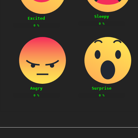
Sleepy
Excited
0
%
0
%
Angry
Surprise
0
%
0
%