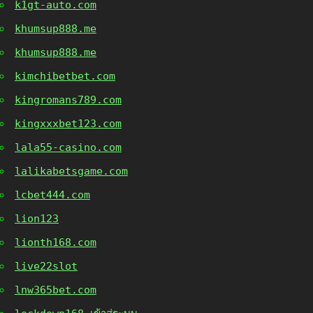
k1gt-auto.com
khumsup888.me
khumsup888.me
kimchibetbet.com
kingromans789.com
kingxxxbet123.com
lala55-casino.com
lalikabetsgame.com
lcbet444.com
lion123
lionth168.com
live22slot
lnw365bet.com