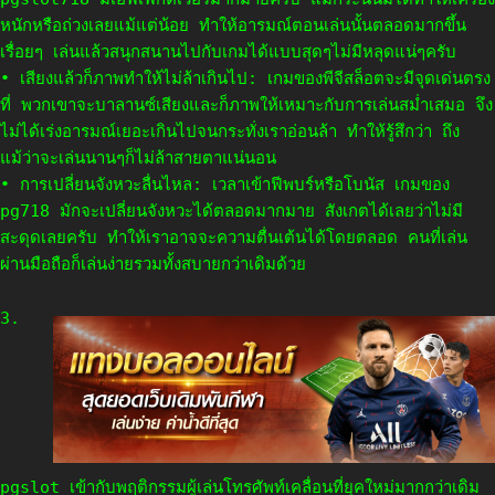
หนักหรือถ่วงเลยแม้แต่น้อย ทำให้อารมณ์ตอนเล่นนั้นตลอดมากขึ้น
เรื่อยๆ เล่นแล้วสนุกสนานไปกับเกมได้แบบสุดๆไม่มีหลุดแน่ๆครับ
• เสียงแล้วก็ภาพทำให้ไม่ล้าเกินไป: เกมของพีจีสล็อตจะมีจุดเด่นตรง
ที่ พวกเขาจะบาลานซ์เสียงและก็ภาพให้เหมาะกับการเล่นสม่ำเสมอ จึง
ไม่ได้เร่งอารมณ์เยอะเกินไปจนกระทั่งเราอ่อนล้า ทำให้รู้สึกว่า ถึง
แม้ว่าจะเล่นนานๆก็ไม่ล้าสายตาแน่นอน
• การเปลี่ยนจังหวะลื่นไหล: เวลาเข้าฟีพบร์หรือโบนัส เกมของ
pg718 มักจะเปลี่ยนจังหวะได้ตลอดมากมาย สังเกตได้เลยว่าไม่มี
สะดุดเลยครับ ทำให้เราอาจจะความตื่นเต้นได้โดยตลอด คนที่เล่น
ผ่านมือถือก็เล่นง่ายรวมทั้งสบายกว่าเดิมด้วย
3.
pgslot เข้ากับพฤติกรรมผู้เล่นโทรศัพท์เคลื่อนที่ยุคใหม่มากกว่าเดิม