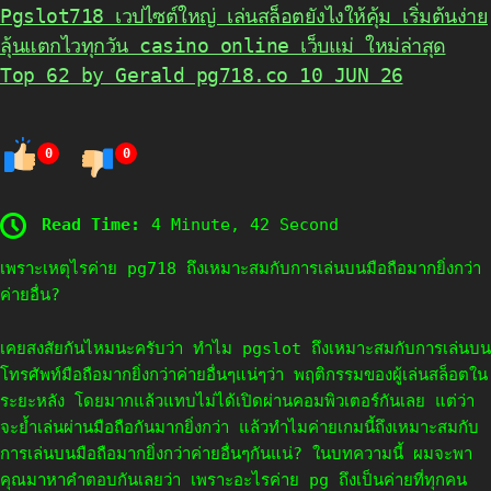
Pgslot718 เวปไซต์ใหญ่ เล่นสล็อตยังไงให้คุ้ม เริ่มต้นง่าย
ลุ้นแตกไวทุกวัน casino online เว็บแม่ ใหม่ล่าสุด
Top 62 by Gerald pg718.co 10 JUN 26
0
0
Read Time:
4 Minute, 42 Second
เพราะเหตุไรค่าย pg718 ถึงเหมาะสมกับการเล่นบนมือถือมากยิ่งกว่า
ค่ายอื่น?
เคยสงสัยกันไหมนะครับว่า ทำไม pgslot ถึงเหมาะสมกับการเล่นบน
โทรศัพท์มือถือมากยิ่งกว่าค่ายอื่นๆแน่ๆว่า พฤติกรรมของผู้เล่นสล็อตใน
ระยะหลัง โดยมากแล้วแทบไม่ได้เปิดผ่านคอมพิวเตอร์กันเลย แต่ว่า
จะย้ำเล่นผ่านมือถือกันมากยิ่งกว่า แล้วทำไมค่ายเกมนี้ถึงเหมาะสมกับ
การเล่นบนมือถือมากยิ่งกว่าค่ายอื่นๆกันแน่? ในบทความนี้ ผมจะพา
คุณมาหาคำตอบกันเลยว่า เพราะอะไรค่าย pg ถึงเป็นค่ายที่ทุกคน