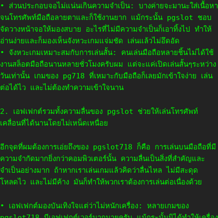
• ส่วนประกอบจอไม่แน่นเกินความจำเป็น: บางค่ายจะมานะใส่เนื้อหา
จนโทรศัพท์มือถือลายตาและก็ใช้งานยาก แม้กระนั้น pgslot ชอบ
จัดวางหน้าจอให้มองสบาย อะไรที่ไม่มีความจำเป็นก็เอาทิ้งไป ทำให้
อ่านง่ายและก็มองเห็นจังหวะเกมแจ่มชัด เล่นแล้วไม่อึดอัด
• จังหวะเกมเหมาะสมกับการเล่นสั้น: คนเล่นมือถือหลายชิ้นไม่ได้ใช้
งานสล็อตมือถือนานหลายชั่วโมงครับผม แต่จะแค่เปิดเล่นสั้นๆระหว่าง
วันเท่านั้น เกมของ pg718 ที่เหมาะกับมือถือก็เลยมักเข้าใจง่าย เล่น
ต่อได้ไว และไม่ต้องทำความเข้าใจนาน
2. เอฟเฟกต์รวมทั้งความลื่นของ pgslot ช่วยให้เล่นโทรศัพท์
เคลื่อนที่ได้นานโดยไม่เหน็ดเหนื่อย
อีกจุดที่ผมต้องการเอ่ยถึงของ pgslot718 ก็คือ การเล่นบนมือถือที่มี
ความจำกัดมากยิ่งกว่าคอมพิวเตอร์นั้น ความลื่นเป็นสิ่งที่สำคัญและ
จำเป็นอย่างมาก ถ้าหากเราเล่นเกมแล้วคิดว่าลื่นไหล ไม่มีสะดุด
โหลดไว และไม่มีค้าง มันก็ทำให้พวกเราต้องการเล่นต่อเนื่องด้วย
• เอฟเฟกต์มองบันเทิงใจแต่ว่าไม่หนักเครื่อง: หลายเกมของ
pgslot718 มีเอฟเฟกต์เวอร์มากมายครับ แม้กระนั้นมิได้ทำให้เครื่อง