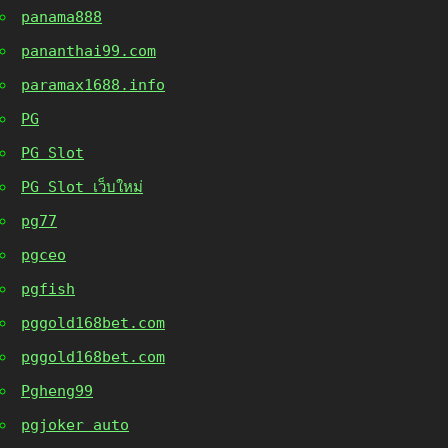
panama888
pananthai99.com
paramax1688.info
PG
PG Slot
PG Slot เว็บใหม่
pg77
pgceo
pgfish
pggold168bet.com
pggold168bet.com
Pgheng99
pgjoker auto