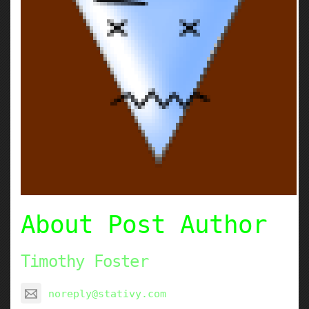
About Post Author
Timothy Foster
noreply@stativy.com