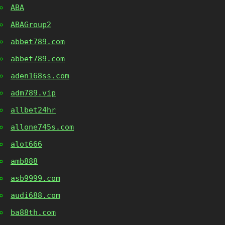
ABA
ABAGroup2
abbet789.com
abbet789.com
aden168ss.com
adm789.vip
allbet24hr
allone745s.com
alot666
amb888
asb9999.com
audi688.com
ba88th.com