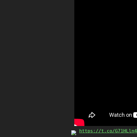
https://t.co/G71HLln4