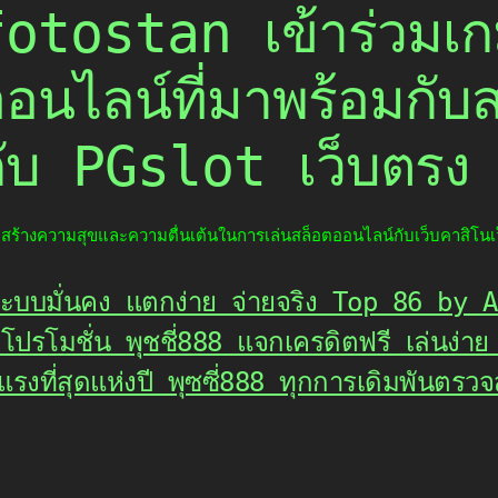
fotostan เข้าร่วมเก
อนไลน์ที่มาพร้อมกับส
กับ PGslot เว็บตรง
างความสุขและความตื่นเต้นในการเล่นสล็อตออนไลน์กับเว็บคาสิโน
ระบบมั่นคง แตกง่าย จ่ายจริง Top 86 by 
รโมชั่น พุชชี่888 แจกเครดิตฟรี เล่นง่าย
แรงที่สุดแห่งปี พุซซี่888 ทุกการเดิมพันตรว