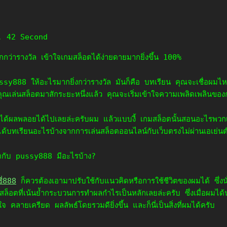
, 42 Second
ว่ารางวัล เข้าใจเกมสล็อตได้ง่ายดายมากยิ่งขึ้น 100%
ssy888 ให้อะไรมากยิ่งกว่ารางวัล มันก็คือ บทเรียน คุณจะเชื่อผมไ
่อคุณเล่นสล็อตมาสักระยะหนึ่งแล้ว คุณจะเริ่มเข้าใจความเพลิดเพลินของ
วัลได้ผลพลอยได้ไปเลยล่ะครับผม แล้วแบบงี้ เกมสล็อตนั้นสอนอะไรพว
ด้บทเรียนอะไรบ้างจากการเล่นสล็อตออนไลน์กับเว็บตรงไม่ผ่านเอเย่นต์เ
อตกับ pussy888 มีอะไรบ้าง?
ซี่888
ก็ควรต้องเอามาปรับใช้กับแนวคิดหรือการใช้ชีวิตของผมได้ ซึ่ง
ล็อตที่เน้นย้ำกระบวนการทำผลกำไรเป็นหลักเลยล่ะครับ ซึ่งเมื่อผมได้น
 คลายเครียด ผลลัพธ์โดยรวมดียิ่งขึ้น และก็นี่เป็นสิ่งที่ผมได้ครับ