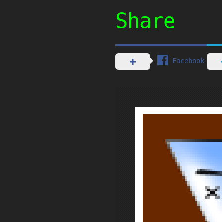
Share
Facebook