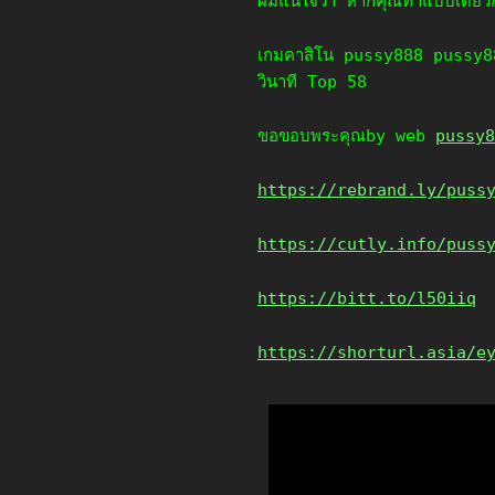
ผมแน่ใจว่า หากคุณทำแบบเดียวกัน
เกมคาสิโน pussy888 pussy8
วินาที Top 58
ขอขอบพระคุณby web
pussy8
https://rebrand.ly/puss
https://cutly.info/puss
https://bitt.to/l50iiq
https://shorturl.asia/e