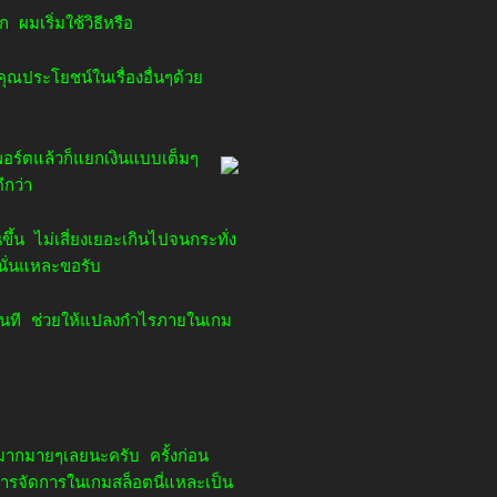
ผมเริ่มใช้วิธีหรือ
้คุณประโยชน์ในเรื่องอื่นๆด้วย
พอร์ตแล้วก็แยกเงินแบบเต็มๆ
ีกว่า
้น ไม่เสี่ยงเยอะเกินไปจนกระทั่ง
ดนั่นแหละขอรับ
ทันที ช่วยให้แปลงกำไรภายในเกม
มมากมายๆเลยนะครับ ครั้งก่อน
ารจัดการในเกมสล็อตนี่แหละเป็น