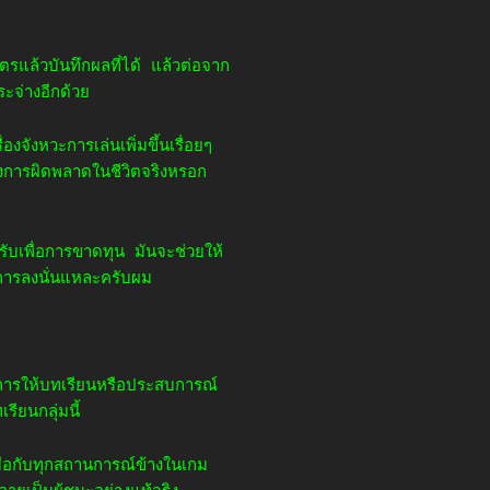
แล้วบันทึกผลที่ได้ แล้วต่อจาก
ะจ่างอีกด้วย
จังหวะการเล่นเพิ่มขึ้นเรื่อยๆ
งการผิดพลาดในชีวิตจริงหรอก
ับเพื่อการขาดทุน มันจะช่วยให้
บการลงนั่นแหละครับผม
นการให้บทเรียนหรือประสบการณ์
รียนกลุ่มนี้
บมือกับทุกสถานการณ์ข้างในเกม