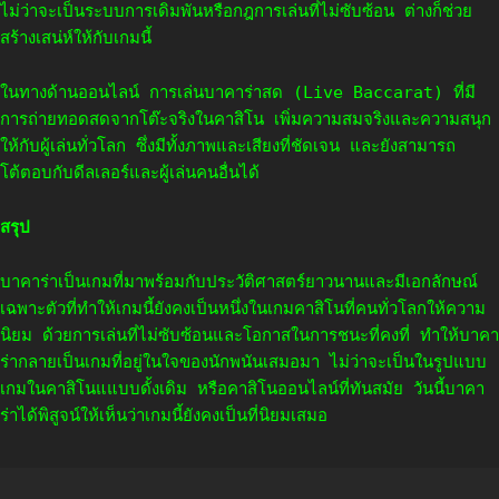
ไม่ว่าจะเป็นระบบการเดิมพันหรือกฎการเล่นที่ไม่ซับซ้อน ต่างก็ช่วย
สร้างเสน่ห์ให้กับเกมนี้
ในทางด้านออนไลน์ การเล่นบาคาร่าสด (Live Baccarat) ที่มี
การถ่ายทอดสดจากโต๊ะจริงในคาสิโน เพิ่มความสมจริงและความสนุก
ให้กับผู้เล่นทั่วโลก ซึ่งมีทั้งภาพและเสียงที่ชัดเจน และยังสามารถ
โต้ตอบกับดีลเลอร์และผู้เล่นคนอื่นได้
สรุป
บาคาร่าเป็นเกมที่มาพร้อมกับประวัติศาสตร์ยาวนานและมีเอกลักษณ์
เฉพาะตัวที่ทำให้เกมนี้ยังคงเป็นหนึ่งในเกมคาสิโนที่คนทั่วโลกให้ความ
นิยม ด้วยการเล่นที่ไม่ซับซ้อนและโอกาสในการชนะที่คงที่ ทำให้บาคา
ร่ากลายเป็นเกมที่อยู่ในใจของนักพนันเสมอมา ไม่ว่าจะเป็นในรูปแบบ
เกมในคาสิโนแแบบดั้งเดิม หรือคาสิโนออนไลน์ที่ทันสมัย วันนี้บาคา
ร่าได้พิสูจน์ให้เห็นว่าเกมนี้ยังคงเป็นที่นิยมเสมอ