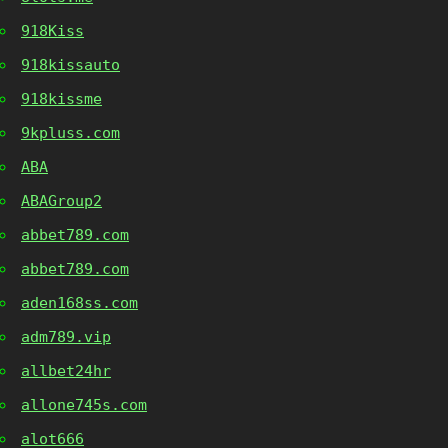
918Kiss
918kissauto
918kissme
9kpluss.com
ABA
ABAGroup2
abbet789.com
abbet789.com
aden168ss.com
adm789.vip
allbet24hr
allone745s.com
alot666