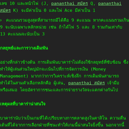
เลข 10 และหน้าไพ่ (J,
pananthai สมัคร
Q,
pananthai
สมัคร
K) จะมีค่าเป็น 0 และไพ่ Ace มีค่าเป็น 1
คะแนนรวมสูงสุดที่สามารถมีได้คือ 9 คะแนน หากคะแนนรวมเกิน
9 จะนับเฉพาะหลักหน่วย เช่น ถ้าได้ไพ่ 5 และ 8 รวมกันเท่ากับ
13 คะแนนจะนับเป็น 3
กลยุทธ์และการวางเดิมพัน
อย่างที่กล่าวข้างต้น การเดิมพันบาคาร่าไม่ต้องใช้กลยุทธ์ที่ซับซ้อน ซึ่ง
ทำให้ผู้เล่นส่วนใหญ่มักจะเน้นไปที่การจัดการเงิน (Money
Management) มากกว่าการวิเคราะห์เชิงลึก การเดิมพันสามารถ
ทำได้ในสามตัวเลือกหลักคือ ผู้เล่น,
pananthai สมัคร
เจ้ามือ
หรือเสมอ โดยอัตราการชนะและการจ่ายรางวัลจะแตกต่างกันไป
เหตุผลที่บาคาร่าน่าสนใจ
บาคาร่านับว่าเป็นเกมที่ได้เปรียบทางการตลาดสูงในคาสิโน ความตื่น
เต้นที่ได้จากการเลือกฝ่ายที่ชนะทำให้เกมนี้น่าสนใจยิ่งขึ้น นอกจากนี้