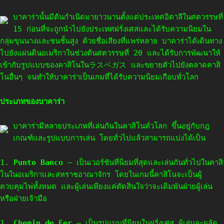
บาคาร่านั้นมีต้นกำเนิดมายาวนานตั้งแต่ประเทศอิตาลีในศตวรรษที่
15 ก่อนที่จะถูกนำไปยังประเทศฝรั่งเศสและได้รับความนิยมใน
กลุ่มขุนนางและชนชั้นสูง ด้วยชื่อเสียงที่แพร่หลาย บาคาร่าได้เดินทาง
ไปยังแผ่นดินอเมริกาในช่วงต้นศตวรรษที่ 20 และได้รับการพัฒนาให้
เข้ากับรูปแบบของคาสิโนในラスベガス และขยายตัวไปยังตลาดคาสิ
โนอื่นๆ จนทำให้บาคาร่าเป็นเกมที่ได้รับความนิยมเกือบทั่วโลก
ประเภทของบาคาร่า
บาคาร่ามีหลายประเภทที่เล่นกันในคาสิโนทั่วโลก ขึ้นอยู่กับกฎ
เกณฑ์และรูปแบบการเล่น โดยทั่วไปแล้วสามารถแบ่งได้เป็น
Punto Banco
– เป็นเวอร์ชันที่นิยมที่สุดและเล่นกันทั่วไปในคาสิ
โนในอเมริกาและสหราชอาณาจักร โดยในเกมนี้คาสิโนจะเป็นผู้
ควบคุมไพ่ทั้งหมด และผู้เล่นเพียงแค่ตัดสินใจว่าจะเดิมพันฝ่ายผู้เล่น
หรือฝ่ายเจ้ามือ
Chemin de Fer
– เป็นรูปแบบที่นิยมในฝรั่งเศส ผู้เล่นจะผลัด