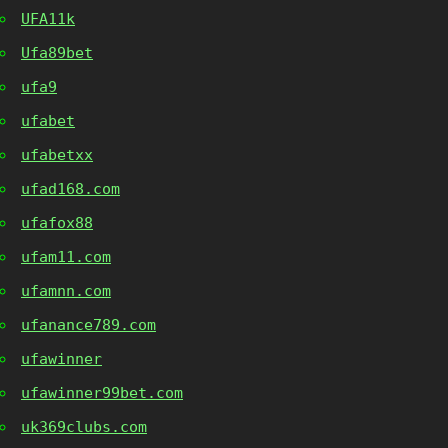
UFA11k
Ufa89bet
ufa9
ufabet
ufabetxx
ufad168.com
ufafox88
ufam11.com
ufamnn.com
ufanance789.com
ufawinner
ufawinner99bet.com
uk369clubs.com