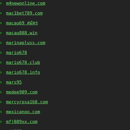
m4newonline.com
mac1bet789.com
macau69 สมัคร
macau888.win
marinapluss.com
mario678
mario678.club
mario678.info
mars95
medee989.com
mercyrosa168.com
mexicanoo.com
mfj889xx.com