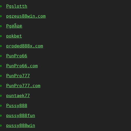
Pgslotth
pgzeus88win.com
Pgสล็อต
pokbet
proded888x.com
PunPro66
PunPro66.com
PunPro777
PunPro777.com
puntaek77
Pussy888
pussy888fun
pussy888win