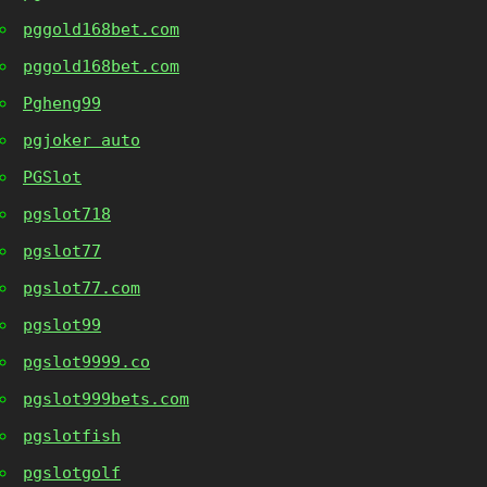
pggold168bet.com
pggold168bet.com
Pgheng99
pgjoker auto
PGSlot
pgslot718
pgslot77
pgslot77.com
pgslot99
pgslot9999.co
pgslot999bets.com
pgslotfish
pgslotgolf