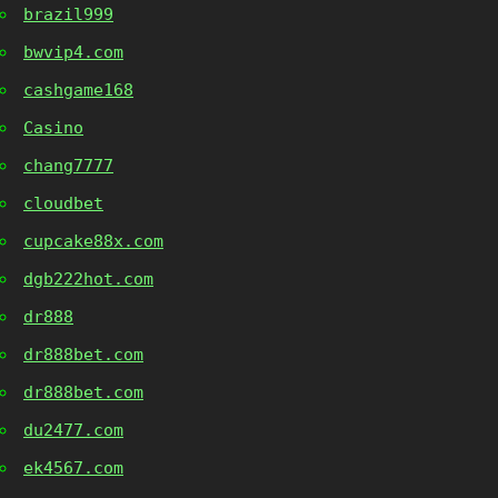
brazil999
bwvip4.com
cashgame168
Casino
chang7777
cloudbet
cupcake88x.com
dgb222hot.com
dr888
dr888bet.com
dr888bet.com
du2477.com
ek4567.com