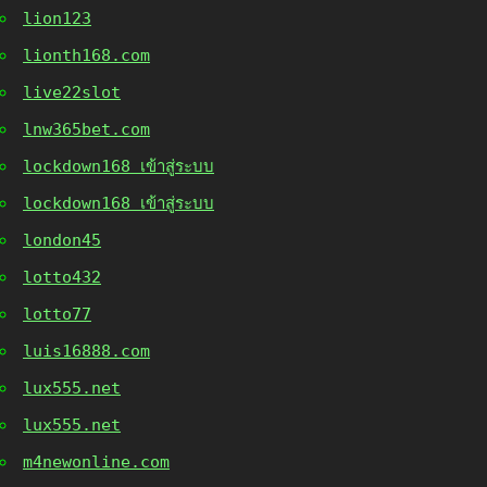
lion123
lionth168.com
live22slot
lnw365bet.com
lockdown168 เข้าสู่ระบบ
lockdown168 เข้าสู่ระบบ
london45
lotto432
lotto77
luis16888.com
lux555.net
lux555.net
m4newonline.com