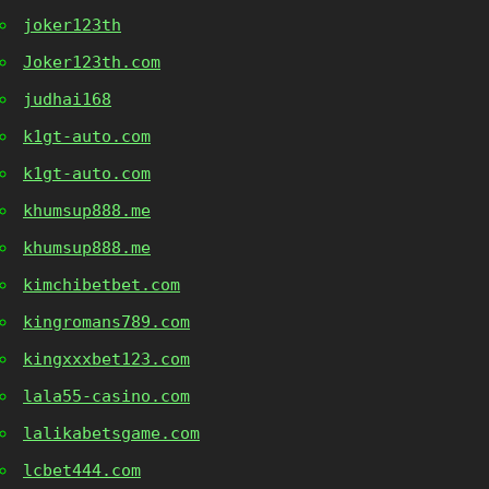
joker123th
Joker123th.com
judhai168
k1gt-auto.com
k1gt-auto.com
khumsup888.me
khumsup888.me
kimchibetbet.com
kingromans789.com
kingxxxbet123.com
lala55-casino.com
lalikabetsgame.com
lcbet444.com