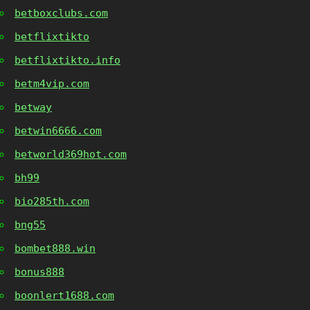
betboxclubs.com
betflixtikto
betflixtikto.info
betm4vip.com
betway
betwin6666.com
betworld369hot.com
bh99
bio285th.com
bng55
bombet888.win
bonus888
boonlert1688.com